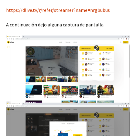
https://dlive.tv/r/refer/streamer?name=nrgbubus
A continuación dejo alguna captura de pantalla.