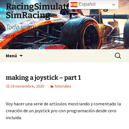
Saltar
RacingSimulator IRacing
Español
al
SimRacing
contenido
Todo sobre simuladores de coches de
carreras. Iracing, Assetto corsa, F1 2016 …
Tutoriales, hotlaps, setups …
Buscar:
Menú
making a joystick – part 1
16 noviembre, 2020
Tutoriales
Voy hacer una serie de artículos mostrando y comentado la
creación de un joystick pro con programación desde cero
incluida.