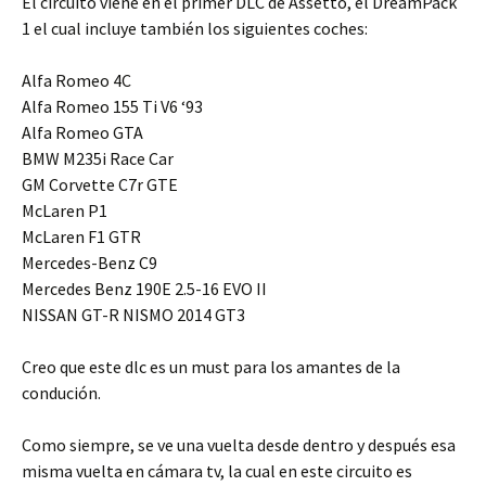
El circuito viene en el primer DLC de Assetto, el DreamPack
1 el cual incluye también los siguientes coches:
Alfa Romeo 4C
Alfa Romeo 155 Ti V6 ‘93
Alfa Romeo GTA
BMW M235i Race Car
GM Corvette C7r GTE
McLaren P1
McLaren F1 GTR
Mercedes-Benz C9
Mercedes Benz 190E 2.5-16 EVO II
NISSAN GT-R NISMO 2014 GT3
Creo que este dlc es un must para los amantes de la
condución.
Como siempre, se ve una vuelta desde dentro y después esa
misma vuelta en cámara tv, la cual en este circuito es