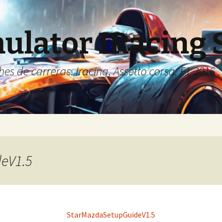
ulator IRacing
s de carreras. Iracing, Assetto corsa, F1 2016 
eV1.5
StarMazdaSetupGuideV1.5