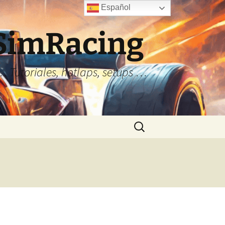
Español
 SimRacing
… Tutoriales, hotlaps, setups …
Buscar: