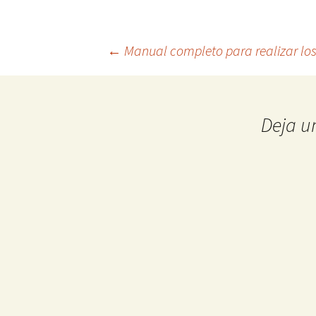
Navegación
←
Manual completo para realizar los
de
Deja u
entradas