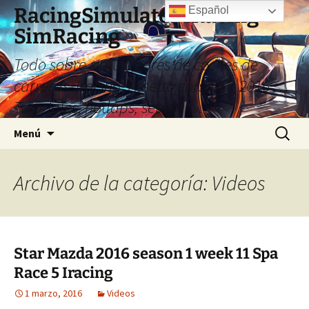
Saltar
RacingSimulator IRacing
Español
al
SimRacing
contenido
Todo sobre simuladores de coches de
carreras. Iracing, Assetto corsa, F1 2016 …
Tutoriales, hotlaps, setups …
Buscar:
Menú
Archivo de la categoría: Videos
Star Mazda 2016 season 1 week 11 Spa
Race 5 Iracing
1 marzo, 2016
Videos